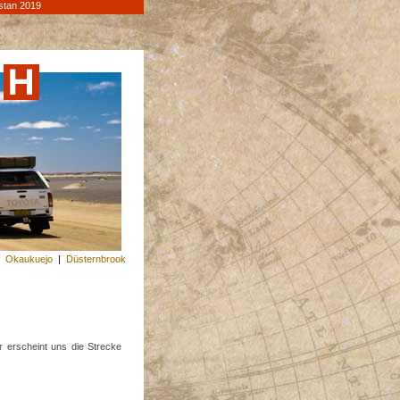
stan 2019
|
Okaukuejo
|
Düsternbrook
 erscheint uns die Strecke