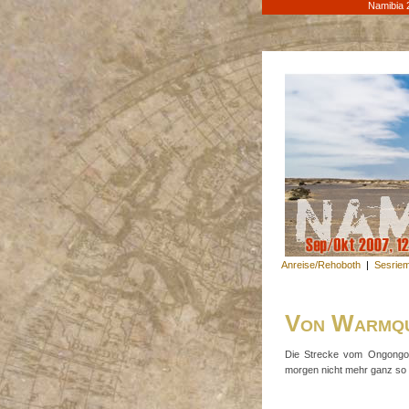
Namibia 
Anreise/Rehoboth
|
Sesrie
Von Warmqu
Die Strecke vom Ongongo-
morgen nicht mehr ganz so 