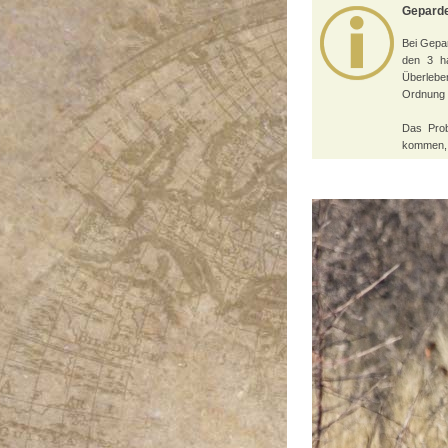
Geparde
Bei Gepar
den 3 ha
Überlebe
Ordnung 
Das Prob
kommen, s