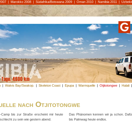
2007
|
Marokko 2008
|
Südafrika/Botswana 2009
|
Oman 2010
|
Namibia 2011
|
Uzbeki
m
|
Walvis Bay/Swakop.
|
Skeleton Coast
|
Epupa
|
Warmquelle
|
Otjitotongwe
|
Halali
elle nach Otjitotongwe
Camp bis zur Straße erscheint mir heute
Das Phänomen kennen wir ja schon. Dafür
schlecht zu sein wie gestern abend.
bis Palmwag heute endlos.