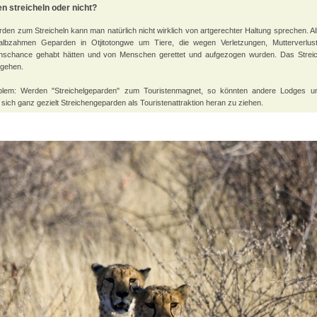
n streicheln oder nicht?
den zum Streicheln kann man natürlich nicht wirklich von artgerechter Haltung sprechen. All
lbzahmen Geparden in Otjitotongwe um Tiere, die wegen Verletzungen, Mutterverlust
nschance gehabt hätten und von Menschen gerettet und aufgezogen wurden. Das Streiche
gehen.
lem: Werden "Streichelgeparden" zum Touristenmagnet, so könnten andere Lodges 
ich ganz gezielt Streichengeparden als Touristenattraktion heran zu ziehen.