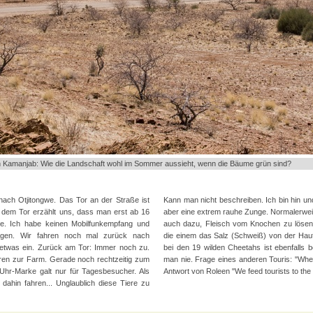
 Kamanjab: Wie die Landschaft wohl im Sommer aussieht, wenn die Bäume grün sind?
ach Otjitongwe. Das Tor an der Straße ist
Kann man nicht beschreiben. Ich bin hin 
r dem Tor erzählt uns, dass man erst ab 16
aber eine extrem rauhe Zunge. Normalerweise
te. Ich habe keinen Mobilfunkempfang und
auch dazu, Fleisch vom Knochen zu lösen
ragen. Wir fahren noch mal zurück nach
die einem das Salz (Schweiß) von der Haut
etwas ein. Zurück am Tor: Immer noch zu.
bei den 19 wilden Cheetahs ist ebenfalls 
ren zur Farm. Gerade noch rechtzeitig zum
man nie. Frage eines anderen Touris: "Wher
Uhr-Marke galt nur für Tagesbesucher. Als
Antwort von Roleen "We feed tourists to the
dahin fahren... Unglaublich diese Tiere zu