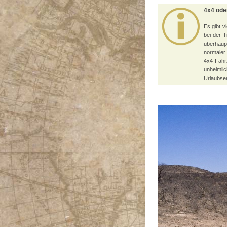
4x4 ode
Es gibt v
bei der 
überhaup
normaler
4x4-Fahr
unheimli
Urlaubser