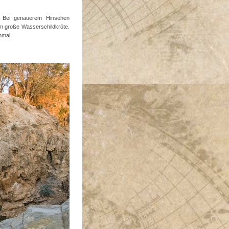
 Bei genauerem Hinsehen
cm große Wasserschildkröte.
nmal.