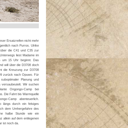
eser Ersatzreifen nicht mehr
entlich nach Purros. Ulrike
n über die C41 und C35 zur
 Unterwegs liest Madame im
on um 15 Uhr beginnt. Das
und will über die D3708 doch
mt die Kreuzung zur D3708
709 zurück nach Opuwo. Für
 suboptimaler Planung und
s versaubeutelt. Wir suchen
plante Ongongo-Camp bei
s. Die Fahrt bis Warmquelle
ongo-Camp abenteuerlich.
 längs durch ein felsiges
 nach dem Umhergefahre des
ne halbe Stunde wie ein
nz allein auf dem entlegenen
r ist noch da.