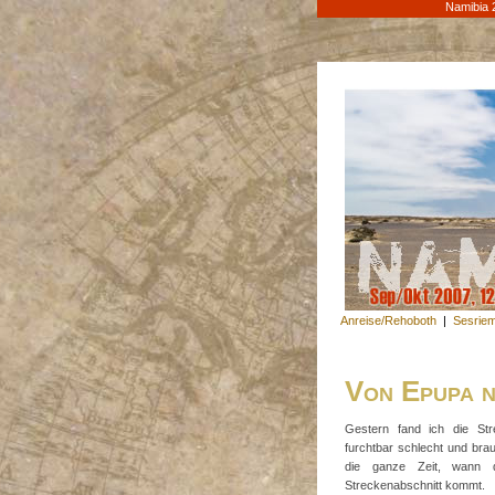
Namibia 
Anreise/Rehoboth
|
Sesrie
Von Epupa 
Gestern fand ich die S
furchtbar schlecht und bra
die ganze Zeit, wann d
Streckenabschnitt kommt.