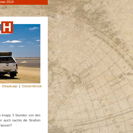
stan 2019
|
Okaukuejo
|
Düsternbrook
h knapp 3 Stunden von den
er auch nachts die Straßen
 lassen?