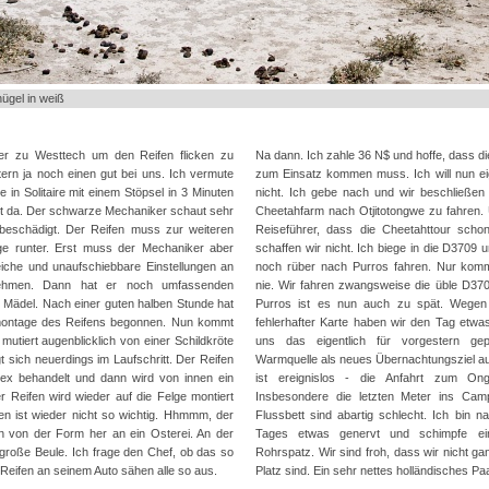
ügel in weiß
er zu Westtech um den Reifen flicken zu
Na dann. Ich zahle 36 N$ und hoffe, dass di
ern ja noch einen gut bei uns. Ich vermute
zum Einsatz kommen muss. Ich will nun eig
e in Solitaire mit einem Stöpsel in 3 Minuten
nicht. Ich gebe nach und wir beschließe
nicht da. Der schwarze Mechaniker schaut sehr
Cheetahfarm nach Otjitotongwe zu fahren.
 beschädigt. Der Reifen muss zur weiteren
Reiseführer, dass die Cheetahttour sch
ge runter. Erst muss der Mechaniker aber
schaffen wir nicht. Ich biege in die D3709 
iche und unaufschiebbare Einstellungen an
noch rüber nach Purros fahren. Nur kom
rnehmen. Dann hat er noch umfassenden
nie. Wir fahren zwangsweise die üble D3
Mädel. Nach einer guten halben Stunde hat
Purros ist es nun auch zu spät. Wegen
montage des Reifens begonnen. Nun kommt
fehlerhafter Karte haben wir den Tag etwa
utiert augenblicklich von einer Schildkröte
uns das eigentlich für vorgestern ge
 sich neuerdings im Laufschritt. Der Reifen
Warmquelle als neues Übernachtungsziel au
lex behandelt und dann wird von innen ein
ist ereignislos - die Anfahrt zum Ong
r Reifen wird wieder auf die Felge montiert
Insbesondere die letzten Meter ins Camp
n ist wieder nicht so wichtig. Hhmmm, der
Flussbett sind abartig schlecht. Ich bin
nun von der Form her an ein Osterei. An der
Tages etwas genervt und schimpfe ei
ne große Beule. Ich frage den Chef, ob das so
Rohrspatz. Wir sind froh, dass wir nicht ga
e Reifen an seinem Auto sähen alle so aus.
Platz sind. Ein sehr nettes holländisches Paa