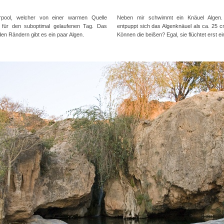
pool, welcher von einer warmen Quelle
Neben mir schwimmt ein Knäuel Algen.
t für den suboptimal gelaufenen Tag. Das
entpuppt sich das Algenknäuel als ca. 25 
den Rändern gibt es ein paar Algen.
Können die beißen? Egal, sie flüchtet erst ei