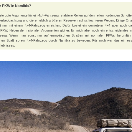
r PKW in Namibia?
iele gute Argumente für ein 4x4-Fahrzeug: stabilere Reifen auf den reifenmordenden Schotter
Tierbeobachtung und die erheblich größeren Reserven auf schlechteren Wegen. Einige Or
t nur mit einem 4x4-Fahrzeug erreichen. Dafür kostet ein gemieteter 4x4 aber auch ga
 PKW. Neben den rationalen Argumenten gibt es für mich aber noch ein entscheidendes irr
zeug: Wenn man sonst nur auf europäischen Straßen mit normalen PKWs herumfährt
chen Spaß so ein 4x4-Fahrzeug durch Namibia zu bewegen. Für mich war das ein essen
lebnisses.