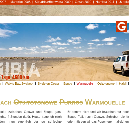
2007
|
Marokko 2008
|
Südafrika/Botswana 2009
|
Oman 2010
|
Namibia 2011
|
Uzbeki
m
|
Walvis Bay/Swakop.
|
Skeleton Coast
|
Epupa
|
Warmquelle
|
Otjitotongwe
|
Halali
nach
Otjitotongwe
Purros
Warmquelle
trecke zwischen Opuwo und Epupa ganz
Er kommt nicht und wir brauchen nur noc
uchte 4 Stunden dafür. Heute frage ich mich
Epupa Falls nach Opuwo. Schieben die hi
enn nun eigentlich der so schlechte
oder müssen wir das Popometer mal eichen