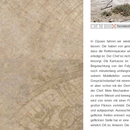
Termitenh
In Opuwo fahren wir wied
lassen. Die haben von gest
dass die Reifenreparatur wi
erledigt ist. Der Chef ist 
besorgt. Die Karkasse ist
Begutachtung von der Fel
noch minutenlang umfangre
seinem Mobiltelefon vo
Gesprächsbedarf mit einem 
er aber schon mit der De
der Chef. Mein Mechaniker m
zu einem Wiesel und bewegt
wird von innen mit einer F
großer Flicken verklebt. De
und aufgepumpt. Auswuchte
geflickte Reifen erinnert 
geflickten Stelle hat er ei
wirklich OK ist. Antwort: Di