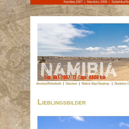
Namibia 2007
|
Marokko 2008
|
Südafrika/B
Anreise/Rehoboth
|
Sesriem
|
Walvis Bay/Swakop.
|
Skeleton 
Lieblingsbilder